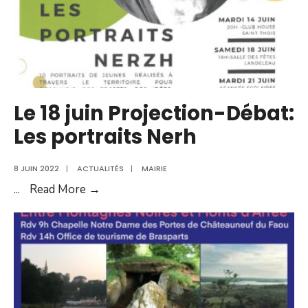
Le 18 juin Projection-Débat:
Les portraits Nerh
8 JUIN 2022
|
ACTUALITÉS
|
MAIRIE
Le
...
Read More →
18
juin
Projection-
Débat:
Les
portraits