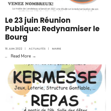
Le 23 juin Réunion
Publique: Redynamiser le
Bourg
16 JUIN 2022
|
ACTUALITÉS
|
MAIRIE
Le
...
Read More →
23
juin
Réunion
Publique:
Redynamiser
le
Bourg