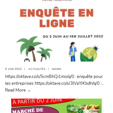
passera
voir
le
dolmen
de
St
Thélo
et
évoquera
les
8 JUIN 2022
|
ACTUALITÉS
|
MAIRIE
fouilles
https://oktave.co/s/ScmBhQi1mo/q/0 : enquête pour
à
les entreprises https://oktave.co/s/3lVaYJKbdh/q/0 :
...
Penfoul
Read More →