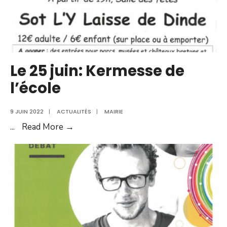
Le 25 juin: Kermesse de
l’école
9 JUIN 2022
|
ACTUALITÉS
|
MAIRIE
Le
...
Read More →
25
juin:
Kermesse
de
l’école