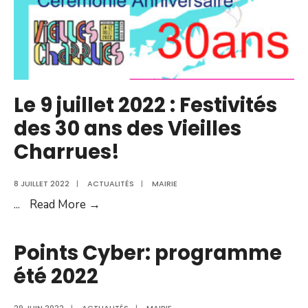
Le 9 juillet 2022 : Festivités
des 30 ans des Vieilles
Charrues!
8 JUILLET 2022
|
ACTUALITÉS
|
MAIRIE
Le
...
Read More →
9
juillet
Points Cyber: programme
2022
été 2022
:
Festivités