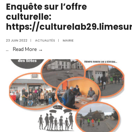
Enquête sur l’offre
culturelle:
https://culturelab29.limesu
23 JUIN 2022
|
ACTUALITÉS
|
MAIRIE
Enquête
...
Read More →
sur
l’offre
culturelle:
https://culturelab29.limesurvey.net/94