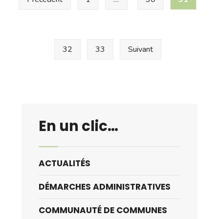
des
jeudi
de
publications
16
à
32
33
Suivant
19h
En un clic…
ACTUALITÉS
DÉMARCHES ADMINISTRATIVES
COMMUNAUTÉ DE COMMUNES