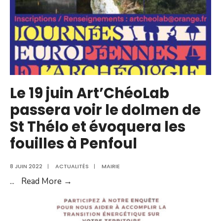
Nerh
Le 19 juin Art’ChéoLab
passera voir le dolmen de
St Thélo et évoquera les
fouilles à Penfoul
8 JUIN 2022
|
ACTUALITÉS
|
MAIRIE
Le
...
Read More →
19
juin
Art’ChéoLab