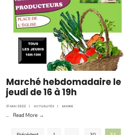
Marché hebdomadaire le
jeudi de 16 à 19h
31 MAI 2022
|
ACTUALITÉS
|
MAIRIE
Marché
...
Read More →
hebdomadaire
Pagination
le
Précédent
1
…
30
31