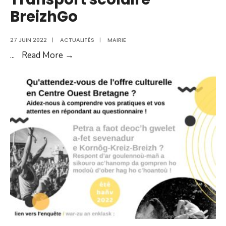
BreizhGo
27 JUIN 2022
|
ACTUALITÉS
|
MAIRIE
Transport
...
Read More →
scolaire
BreizhGo