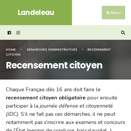
Search
Skip
Landeleau
for:
to
MENU
content
HOME
DÉMARCHES ADMINISTRATIVES
RECENSEMENT
CITOYEN
Recensement citoyen
Chaque Français dès 16 ans doit faire le
recensement citoyen obligatoire
pour ensuite
participer à la
journée défense et citoyenneté
(JDC)
. S’il ne fait pas ces démarches, il ne peut
notamment pas s’inscrire aux examens et concours
de l’État (permis de conduire, baccalauréat…)