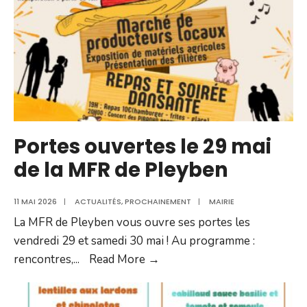
Portes ouvertes le 29 mai
de la MFR de Pleyben
11 MAI 2026
|
ACTUALITÉS
,
PROCHAINEMENT
|
MAIRIE
La MFR de Pleyben vous ouvre ses portes les
vendredi 29 et samedi 30 mai ! Au programme :
Portes
rencontres,
...
Read More →
ouvertes
le