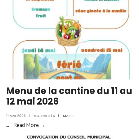
29
mai
de
la
MFR
de
Pleyben
Menu de la cantine du 11 au
12 mai 2026
11 MAI 2026
|
ACTUALITÉS
|
MAIRIE
Menu
...
Read More →
de