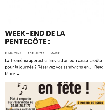
2026
WEEK-END DE LA
PENTECÔTE :
13 MAI 2026
|
ACTUALITÉS
|
MAIRIE
La Troménie approche ! Envie d’un bon casse-croûte
pour la journée ? Réservez vos sandwichs en
...
Read
WEEK-
More →
END
DE
LA
PENTECÔTE
: