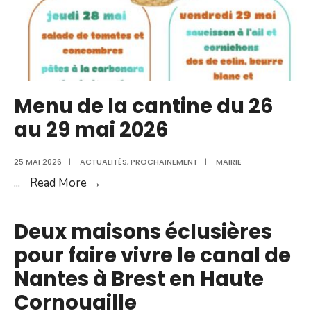
Menu de la cantine du 26
au 29 mai 2026
25 MAI 2026
|
ACTUALITÉS
,
PROCHAINEMENT
|
MAIRIE
Menu
...
Read More →
de
la
Deux maisons éclusières
cantine
pour faire vivre le canal de
du
Nantes à Brest en Haute
26
au
Cornouaille