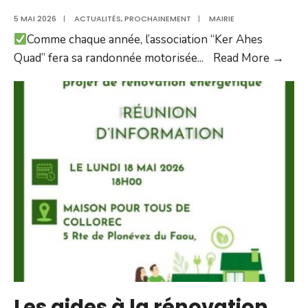
5 MAI 2026
|
ACTUALITÉS
,
PROCHAINEMENT
|
MAIRIE
Comme chaque année, l’association “Ker Ahes
𝓡𝓐𝓝
Quad” fera sa randonnée motorisée
...
Read More →
𝓓𝓔
𝓠𝓤𝓐
𝓒𝓔
𝓓𝓘𝓜
Les aides à la rénovation