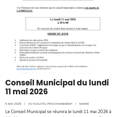
la
cantine
du
11
au
12
mai
2026
Conseil Municipal du lundi
11 mai 2026
6 MAI 2026
|
ACTUALITÉS
,
PROCHAINEMENT
|
MAIRIE
Le Conseil Municipal se réunira le lundi 11 mai 2026 à