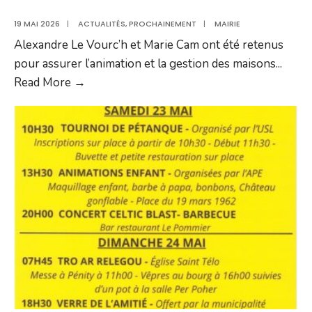
29
mai
19 MAI 2026
|
ACTUALITÉS
,
PROCHAINEMENT
|
MAIRIE
2026
Alexandre Le Vourc’h et Marie Cam ont été retenus
pour assurer l’animation et la gestion des maisons
...
Deux
Read More →
maisons
éclusières
pour
faire
vivre
le
canal
de
Nantes
à
Brest
en