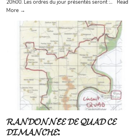
20h00. Les ordres du jour présentés seront :
...
Read
Conseil
More →
Municipal
du
lundi
11
mai
2026
𝓡𝓐𝓝𝓓𝓞𝓝𝓝𝓔́𝓔 𝓓𝓔 𝓠𝓤𝓐𝓓 𝓒𝓔
𝓓𝓘𝓜𝓐𝓝𝓒𝓗𝓔: