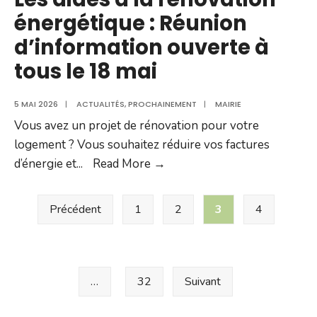
énergétique : Réunion
d’information ouverte à
tous le 18 mai
5 MAI 2026
|
ACTUALITÉS
,
PROCHAINEMENT
|
MAIRIE
Vous avez un projet de rénovation pour votre
logement ? Vous souhaitez réduire vos factures
Les
d’énergie et
...
Read More →
aides
Pagination
à
Précédent
1
2
3
4
des
la
rénovation
publications
énergétique
:
…
32
Suivant
Réunion
d’information