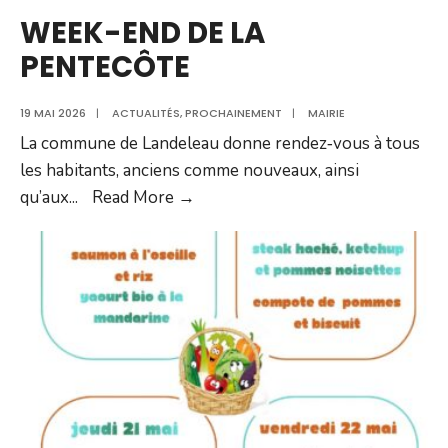
Haute
WEEK-END DE LA
Cornouaille
PENTECÔTE
19 MAI 2026
|
ACTUALITÉS
,
PROCHAINEMENT
|
MAIRIE
La commune de Landeleau donne rendez‑vous à tous
les habitants, anciens comme nouveaux, ainsi
WEEK-
qu’aux
...
Read More →
END
DE
LA
PENTECÔTE