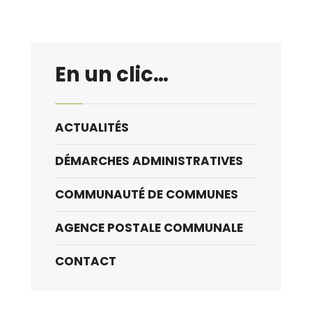
ouverte
à
tous
En un clic…
le
18
mai
ACTUALITÉS
DÉMARCHES ADMINISTRATIVES
COMMUNAUTÉ DE COMMUNES
AGENCE POSTALE COMMUNALE
CONTACT