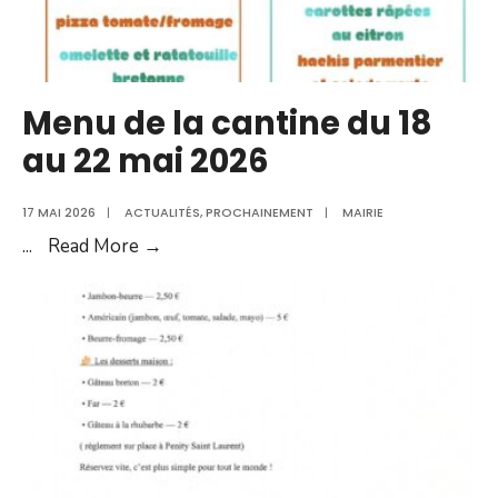
Menu de la cantine du 18
au 22 mai 2026
17 MAI 2026
|
ACTUALITÉS
,
PROCHAINEMENT
|
MAIRIE
Menu
...
Read More →
de
la
cantine
du
18
au
22
mai