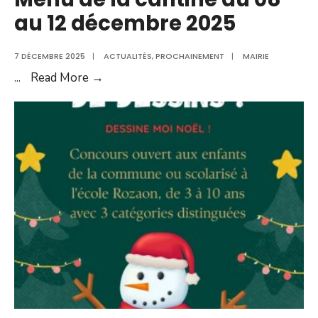
au 12 décembre 2025
7 DÉCEMBRE 2025
|
ACTUALITÉS
,
PROCHAINEMENT
|
MAIRIE
Menu
...
Read More →
de
la
cantine
du
08
au
12
décembre
2025