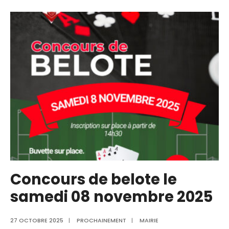
d’électricité
prévue
le
1er
décembre
2025
de
14h00
à
16h00
Concours de belote le
samedi 08 novembre 2025
27 OCTOBRE 2025
|
PROCHAINEMENT
|
MAIRIE