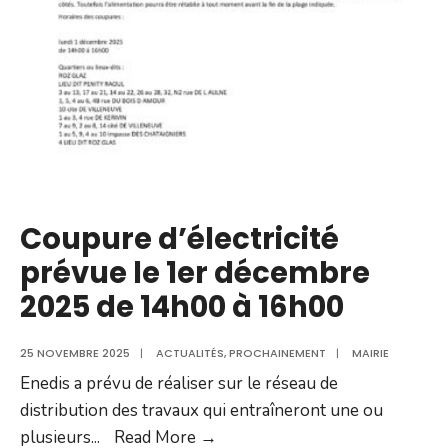
03
décembre
2025
de
08h30
à
15h00
Coupure d’électricité
prévue le 1er décembre
2025 de 14h00 à 16h00
25 NOVEMBRE 2025
|
ACTUALITÉS
,
PROCHAINEMENT
|
MAIRIE
Enedis a prévu de réaliser sur le réseau de
distribution des travaux qui entraîneront une ou
Coupure
plusieurs
...
Read More →