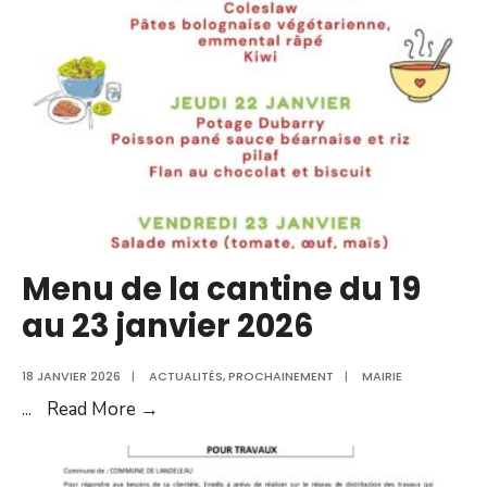
du
jeudi
12
février
2026
Menu de la cantine du 19
au 23 janvier 2026
18 JANVIER 2026
|
ACTUALITÉS
,
PROCHAINEMENT
|
MAIRIE
Menu
...
Read More →
de
la