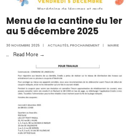
Menu de la cantine du 1er
au 5 décembre 2025
30 NOVEMBRE 2025
|
ACTUALITÉS
,
PROCHAINEMENT
|
MAIRIE
Menu
...
Read More →
de
la
cantine
du
1er
au
5
décembre
2025