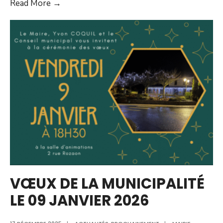
Coupure
Read More →
d’électricité
prévue
le
08
janvier
2026
VŒUX DE LA MUNICIPALITÉ
LE 09 JANVIER 2026