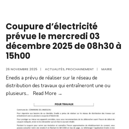
Coupure d’électricité
prévue le mercredi 03
décembre 2025 de 08h30 à
15h00
26 NOVEMBRE 2025
|
ACTUALITÉS
,
PROCHAINEMENT
|
MAIRIE
Enedis a prévu de réaliser sur le réseau de
distribution des travaux qui entraîneront une ou
Coupure
plusieurs
...
Read More →
d’électricité
prévue
le
mercredi