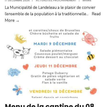
17 DÉCEMBRE 2025
|
ACTUALITÉS
,
PROCHAINEMENT
|
MAIRIE
La Municipalité de Landeleau a le plaisir de convier
l’ensemble de la population à la traditionnelle
...
Read
VŒUX
More →
DE
LA
MUNICIPALITÉ
LE
09
JANVIER
2026
Menu de la cantine du 08