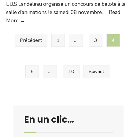
L’U.S Landeleau organise un concours de belote à la
salle d’animations le samedi 08 novembre
...
Read
Concours
More →
de
Pagination
belote
Précédent
1
…
3
4
des
le
samedi
publications
08
novembre
5
…
10
Suivant
2025
En un clic…