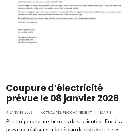
cantine
du
19
au
23
janvier
2026
Coupure d’électricité
prévue le 08 janvier 2026
4 JANVIER 2026
|
ACTUALITÉS
,
PROCHAINEMENT
|
MAIRIE
Pour répondre aux besoins de sa clientèle, Enedis a
prévu de réaliser sur le réseau de distribution des
...