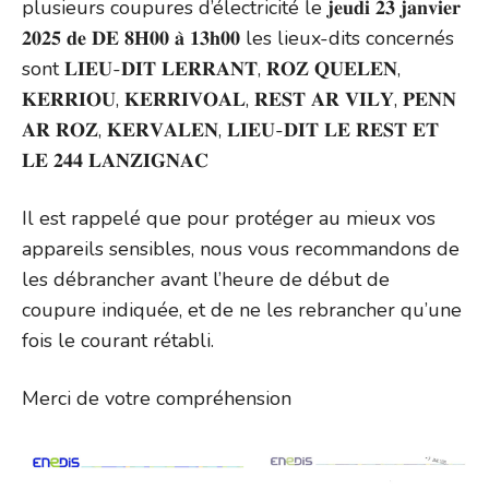
plusieurs coupures d’électricité le 𝐣𝐞𝐮𝐝𝐢 𝟐𝟑 𝐣𝐚𝐧𝐯𝐢𝐞𝐫
𝟐𝟎𝟐𝟓 𝐝𝐞 𝐃𝐄 𝟖𝐇𝟎𝟎 𝐚̀ 𝟏𝟑𝐡𝟎𝟎 les lieux-dits concernés
sont 𝐋𝐈𝐄𝐔-𝐃𝐈𝐓 𝐋𝐄𝐑𝐑𝐀𝐍𝐓, 𝐑𝐎𝐙 𝐐𝐔𝐄𝐋𝐄𝐍,
𝐊𝐄𝐑𝐑𝐈𝐎𝐔, 𝐊𝐄𝐑𝐑𝐈𝐕𝐎𝐀𝐋, 𝐑𝐄𝐒𝐓 𝐀𝐑 𝐕𝐈𝐋𝐘, 𝐏𝐄𝐍𝐍
𝐀𝐑 𝐑𝐎𝐙, 𝐊𝐄𝐑𝐕𝐀𝐋𝐄𝐍, 𝐋𝐈𝐄𝐔-𝐃𝐈𝐓 𝐋𝐄 𝐑𝐄𝐒𝐓 𝐄𝐓
𝐋𝐄 𝟐𝟒𝟒 𝐋𝐀𝐍𝐙𝐈𝐆𝐍𝐀𝐂
Il est rappelé que pour protéger au mieux vos
appareils sensibles, nous vous recommandons de
les débrancher avant l’heure de début de
coupure indiquée, et de ne les rebrancher qu’une
fois le courant rétabli.
Merci de votre compréhension