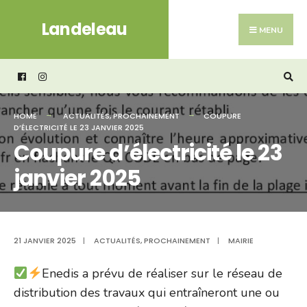
Search
Skip
Landeleau
for:
to
MENU
content
HOME
ACTUALITÉS
,
PROCHAINEMENT
COUPURE
D’ÉLECTRICITÉ LE 23 JANVIER 2025
Coupure d’électricité le 23
janvier 2025
21 JANVIER 2025
|
ACTUALITÉS
,
PROCHAINEMENT
|
MAIRIE
Enedis a prévu de réaliser sur le réseau de
distribution des travaux qui entraîneront une ou