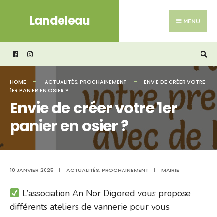
Search
Skip
Landeleau
for:
to
MENU
content
HOME
ACTUALITÉS
,
PROCHAINEMENT
ENVIE DE CRÉER VOTRE
1ER PANIER EN OSIER ?
Envie de créer votre 1er
panier en osier ?
10 JANVIER 2025
|
ACTUALITÉS
,
PROCHAINEMENT
|
MAIRIE
L’association An Nor Digored vous propose
différents ateliers de vannerie pour vous