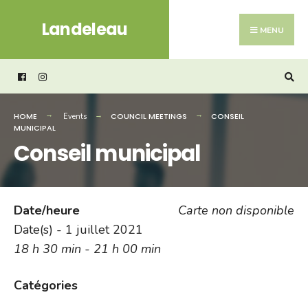
Search
Skip
Landeleau
for:
to
MENU
content
HOME
COUNCIL MEETINGS
CONSEIL
Events
MUNICIPAL
Conseil municipal
Date/heure
Carte non disponible
Date(s) - 1 juillet 2021
18 h 30 min - 21 h 00 min
Catégories