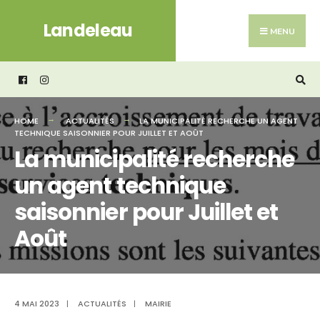
Search
Skip
Landeleau
for:
to
MENU
content
HOME
ACTUALITÉS
LA MUNICIPALITÉ RECHERCHE UN AGENT
TECHNIQUE SAISONNIER POUR JUILLET ET AOÛT
La municipalité recherche
un agent technique
saisonnier pour Juillet et
Août
4 MAI 2023
|
ACTUALITÉS
|
MAIRIE