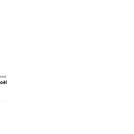
Next:
oël