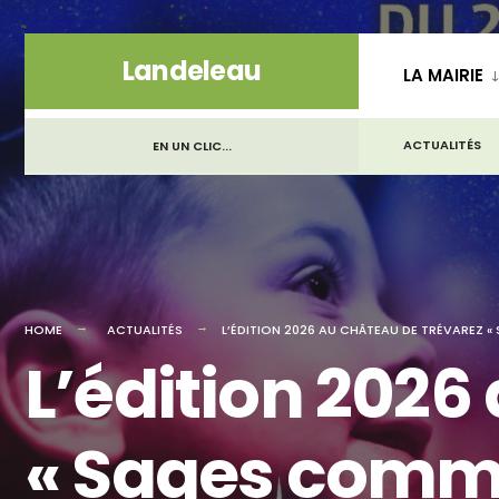
for:
Skip
Landeleau
LA MAIRIE
to
content
ACTUALITÉS
EN UN CLIC...
HOME
ACTUALITÉS
L’ÉDITION 2026 AU CHÂTEAU DE TRÉVAREZ «
L’édition 2026
« Sages comme