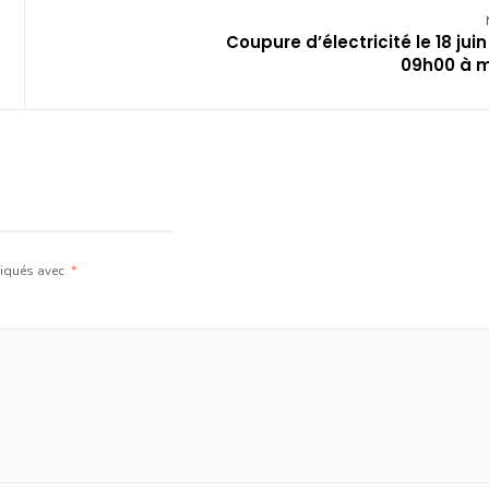
Coupure d’électricité le 18 jui
09h00 à m
diqués avec
*