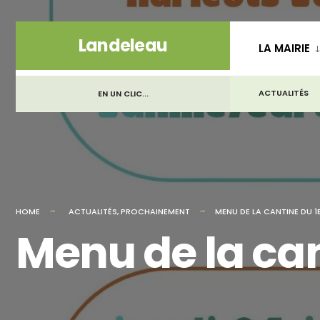
for:
Skip
Landeleau
LA MAIRIE
to
content
ACTUALITÉS
EN UN CLIC...
HOME
ACTUALITÉS
,
PROCHAINEMENT
MENU DE LA CANTINE DU 1E
Menu de la can