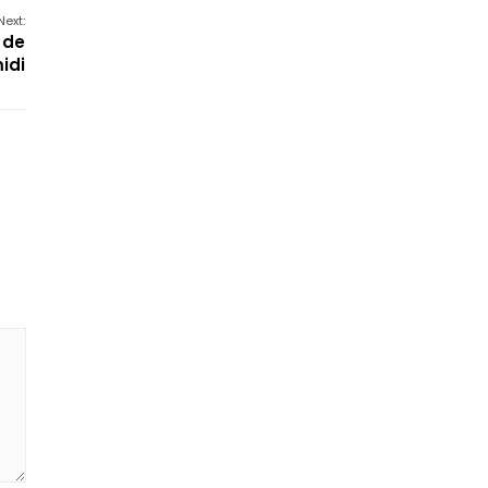
Next:
n de
idi