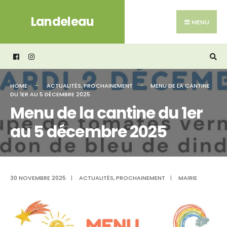
Search
Skip
Landeleau
for:
to
MENU
content
HOME
ACTUALITÉS
,
PROCHAINEMENT
MENU DE LA CANTINE
DU 1ER AU 5 DÉCEMBRE 2025
Menu de la cantine du 1er
au 5 décembre 2025
30 NOVEMBRE 2025
|
ACTUALITÉS
,
PROCHAINEMENT
|
MAIRIE