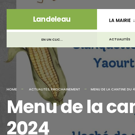
for:
Skip
Landeleau
LA MAIRIE
to
content
ACTUALITÉS
EN UN CLIC...
HOME
ACTUALITÉS
,
PROCHAINEMENT
MENU DE LA CANTINE DU 
Menu de la ca
2024