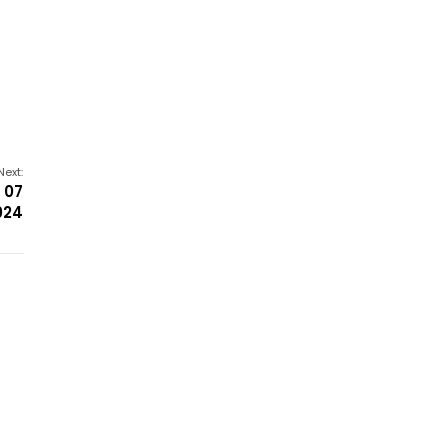
Next:
 07
024