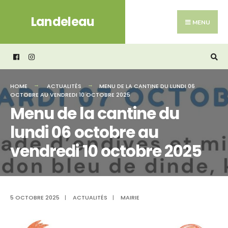
Search
Skip
Landeleau
for:
to
MENU
content
HOME
ACTUALITÉS
MENU DE LA CANTINE DU LUNDI 06
OCTOBRE AU VENDREDI 10 OCTOBRE 2025
Menu de la cantine du
lundi 06 octobre au
vendredi 10 octobre 2025
5 OCTOBRE 2025
|
ACTUALITÉS
|
MAIRIE