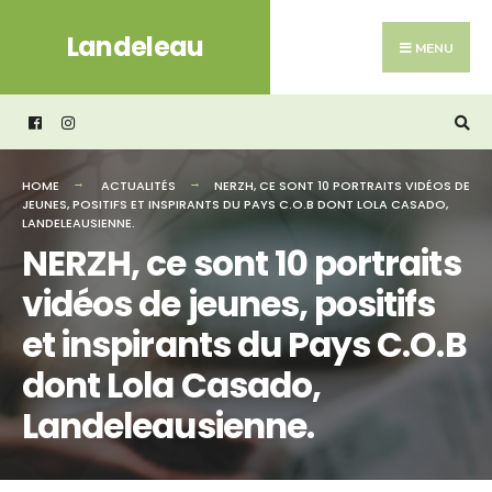
Search
Skip
Landeleau
for:
to
MENU
content
HOME
ACTUALITÉS
NERZH, CE SONT 10 PORTRAITS VIDÉOS DE
JEUNES, POSITIFS ET INSPIRANTS DU PAYS C.O.B DONT LOLA CASADO,
LANDELEAUSIENNE.
NERZH, ce sont 10 portraits
vidéos de jeunes, positifs
et inspirants du Pays C.O.B
dont Lola Casado,
Landeleausienne.