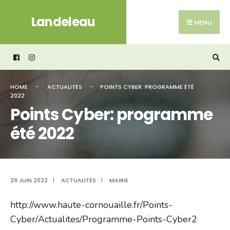
Search
Skip
Landeleau
for:
to
MENU
content
HOME
ACTUALITÉS
POINTS CYBER: PROGRAMME ÉTÉ
2022
Points Cyber: programme
été 2022
29 JUIN 2022
|
ACTUALITÉS
|
MAIRIE
http://www.haute-cornouaille.fr/Points-
Cyber/Actualites/Programme-Points-Cyber2