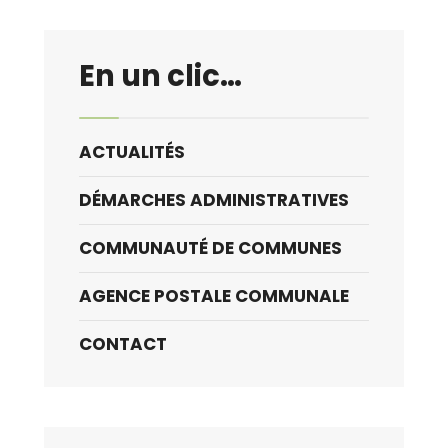
finistérien
portant
restriction
En un clic…
temporaire
des
usages
ACTUALITÉS
du
feu
DÉMARCHES ADMINISTRATIVES
en
COMMUNAUTÉ DE COMMUNES
vigueur
à
AGENCE POSTALE COMMUNALE
partir
d’aujourd’hui
CONTACT
et
jusqu’au
15
juillet