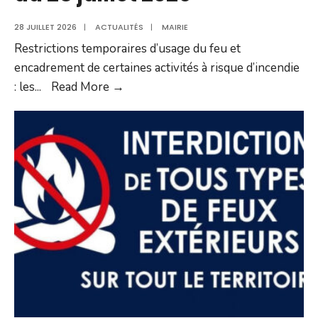
28 JUILLET 2026
|
ACTUALITÉS
|
MAIRIE
Restrictions temporaires d’usage du feu et
encadrement de certaines activités à risque d’incendie
Arrêté
: les
...
Read More →
préfectoral
portant
restriction
temporaire
des
usages
du
feu
et
encadrement
de
certaines