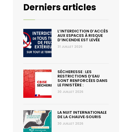
Derniers articles
inclus
et
sur
l’ensemble
L’INTERDICTION D’ACCÈS
AUX ESPACES À RISQUE
du
D’INCENDIE EST LEVÉE
Département.
31 JUILLET 2026
SÉCHERESSE : LES
RESTRICTIONS D’EAU
SONT RENFORCÉES DANS
LE FINISTÈRE :
30 JUILLET 2026
LA NUIT INTERNATIONALE
DE LA CHAUVE‑SOURIS
30 JUILLET 2026