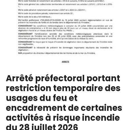
à
risqu
d’inc
est
levé
Arrêté préfectoral portant
restriction temporaire des
usages du feu et
encadrement de certaines
activités à risque incendie
du 28 juillet 2026