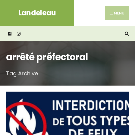
Search
Skip
Landeleau
for:
to
MENU
content
arrêté préfectoral
Tag Archive