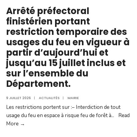
activités
Arrêté préfectoral
à
finistérien portant
risque
restriction temporaire des
incendie
usages du feu en vigueur à
du
28
partir d’aujourd’hui et
juillet
jusqu’au 15 juillet inclus et
2026
sur l’ensemble du
Département.
9 JUILLET 2026
|
ACTUALITÉS
|
MAIRIE
Les restrictions portent sur :– Interdiction de tout
usage du feu en espace à risque feu de forêt à
...
Read
Arrêté
More →
préfectoral