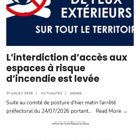
L’interdiction d’accès aux
espaces à risque
d’incendie est levée
31 JUILLET 2026
|
ACTUALITÉS
|
MAIRIE
Suite au comité de posture d’hier matin l’arrêté
L’int
préfectoral du 24/07/2026 portant
...
Read More →
d’acc
aux
espa