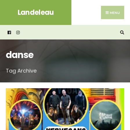
Search
Skip
Landeleau
for:
to
MENU
content
danse
Tag Archive