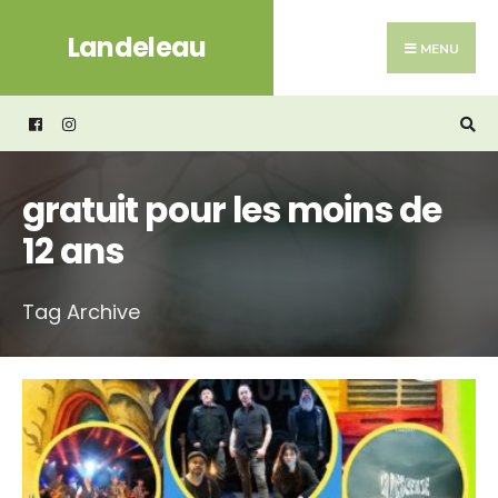
Search
Skip
Landeleau
for:
to
MENU
content
gratuit pour les moins de
12 ans
Tag Archive