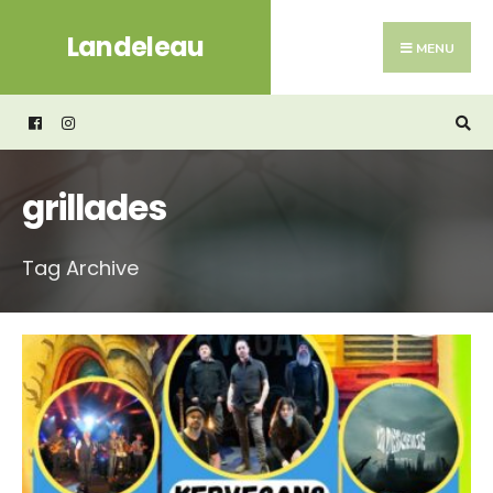
Search
Skip
Landeleau
for:
to
MENU
content
grillades
Tag Archive