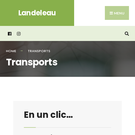
Search
Skip
Landeleau
for:
to
MENU
content
HOME
TRANSPORTS
Transports
En un clic…