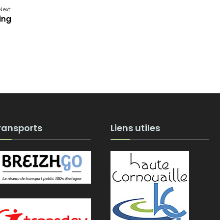
Next:
ing
ransports
Liens utiles