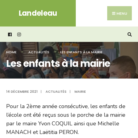
Search
Skip
Landeleau
for:
to
MENU
content
HOME
ACTUALITÉS
LES ENFANTS À LA MAIRIE
Les enfants à la mairie
14 DÉCEMBRE 2021
|
ACTUALITÉS
|
MAIRIE
Pour la 2ème année consécutive, les enfants de
l’école ont été reçus sous le porche de la mairie
par le maire Yvon COQUIL ainsi que Michelle
MANACH et Laëtitia PERON.