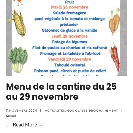
décoration
de
Noël
Menu de la cantine du 25
au 29 novembre
11 NOVEMBRE 2024
|
ACTUALITÉS
,
NON CLASSÉ
,
PROCHAINEMENT
|
MAIRIE
Menu
...
Read More →
de