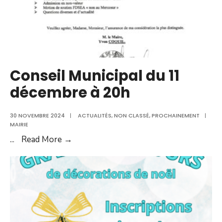
Conseil Municipal du 11
décembre à 20h
30 NOVEMBRE 2024
|
ACTUALITÉS
,
NON CLASSÉ
,
PROCHAINEMENT
|
MAIRIE
Conseil
...
Read More →
Municipal
du
11
décembre
à
20h