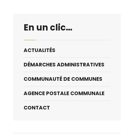
la
cantine
du
En un clic…
25
au
29
ACTUALITÉS
novembre
DÉMARCHES ADMINISTRATIVES
COMMUNAUTÉ DE COMMUNES
AGENCE POSTALE COMMUNALE
CONTACT