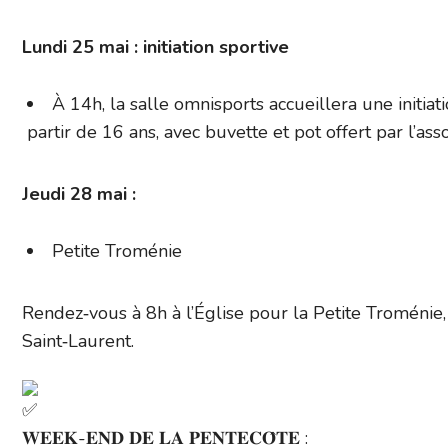
Lundi 25 mai : initiation sportive
À 14h, la salle omnisports accueillera une initi
partir de 16 ans, avec buvette et pot offert par l’asso
Jeudi 28 mai :
Petite Troménie
Rendez‑vous à 8h à l’Église pour la Petite Troménie,
Saint‑Laurent.
𝐖𝐄𝐄𝐊-𝐄𝐍𝐃 𝐃𝐄 𝐋𝐀 𝐏𝐄𝐍𝐓𝐄𝐂𝐎̂𝐓𝐄 :