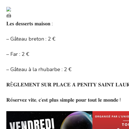
𝐋𝐞𝐬 𝐝𝐞𝐬𝐬𝐞𝐫𝐭𝐬 𝐦𝐚𝐢𝐬𝐨𝐧 :
– Gâteau breton : 2 €
– Far : 2 €
– Gâteau à la rhubarbe : 2 €
𝐑È𝐆𝐋𝐄𝐌𝐄𝐍𝐓 𝐒𝐔𝐑 𝐏𝐋𝐀𝐂𝐄 𝐀̀ 𝐏𝐄𝐍𝐈𝐓𝐘 𝐒𝐀𝐈𝐍𝐓 𝐋𝐀𝐔
𝐑é𝐬𝐞𝐫𝐯𝐞𝐳 𝐯𝐢𝐭𝐞, 𝐜’𝐞𝐬𝐭 𝐩𝐥𝐮𝐬 𝐬𝐢𝐦𝐩𝐥𝐞 𝐩𝐨𝐮𝐫 𝐭𝐨𝐮𝐭 𝐥𝐞 𝐦𝐨𝐧𝐝𝐞 !