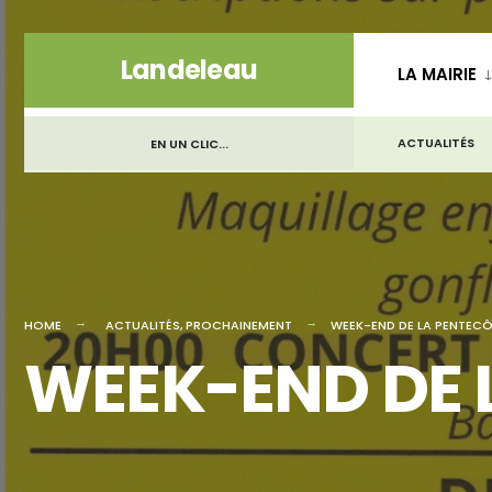
for:
Skip
Landeleau
LA MAIRIE
to
content
ACTUALITÉS
EN UN CLIC...
HOME
ACTUALITÉS
,
PROCHAINEMENT
WEEK-END DE LA PENTEC
WEEK-END DE 