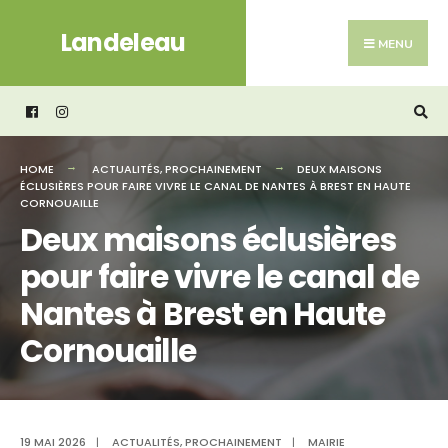
Search
Skip
Landeleau
for:
to
MENU
content
HOME
ACTUALITÉS
,
PROCHAINEMENT
DEUX MAISONS
ÉCLUSIÈRES POUR FAIRE VIVRE LE CANAL DE NANTES À BREST EN HAUTE
CORNOUAILLE
Deux maisons éclusières
pour faire vivre le canal de
Nantes à Brest en Haute
Cornouaille
19 MAI 2026
|
ACTUALITÉS
,
PROCHAINEMENT
|
MAIRIE